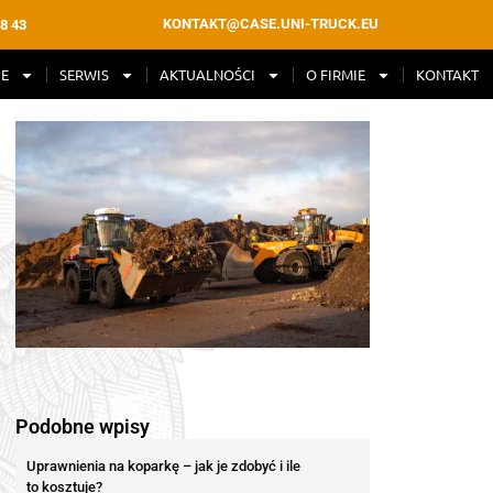
KONTAKT@CASE.UNI-TRUCK.EU
8 43
E
SERWIS
AKTUALNOŚCI
O FIRMIE
KONTAKT
Podobne wpisy
Uprawnienia na koparkę – jak je zdobyć i ile
to kosztuje?