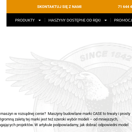
71 644 4
SKONTAKTUJ SIĘ Z NAMI
PRODUKTY
MASZYNY DOSTĘPNE OD RĘKI
PROMOCJ
maszyn w rozsądnej cenie? Maszyny budowlane marki CASE to trwały i prosty
Ogromną zaletą tej marki jest też szeroki wybór modeli – od mniejszych,
gających projektów. W artykule podpowiadamy, jak dobrać odpowiedni model