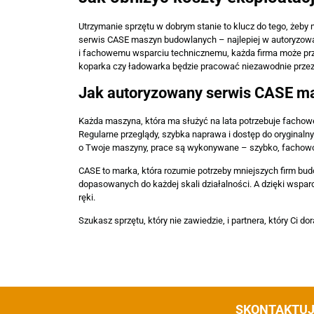
Utrzymanie sprzętu w dobrym stanie to klucz do tego, żeby ni
serwis CASE maszyn budowlanych – najlepiej w autoryzowa
i fachowemu wsparciu technicznemu, każda firma może prz
koparka czy ładowarka będzie pracować niezawodnie przez 
Jak autoryzowany serwis CASE ma
Każda maszyna, która ma służyć na lata potrzebuje fachowe
Regularne przeglądy, szybka naprawa i dostęp do oryginalny
o Twoje maszyny, prace są wykonywane – szybko, fachowo 
CASE to marka, która rozumie potrzeby mniejszych firm bud
dopasowanych do każdej skali działalności. A dzięki wspa
ręki.
Szukasz sprzętu, który nie zawiedzie, i partnera, który Ci
SKONTAKTUJ 