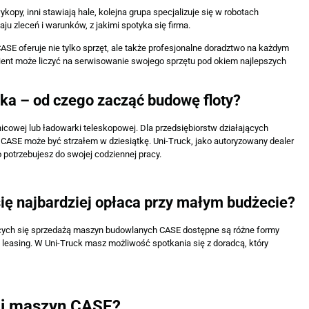
kopy, inni stawiają hale, kolejna grupa specjalizuje się w robotach
ju zleceń i warunków, z jakimi spotyka się firma.
SE oferuje nie tylko sprzęt, ale także profesjonalne doradztwo na każdym
ient może liczyć na serwisowanie swojego sprzętu pod okiem najlepszych
ka – od czego zacząć budowę floty?
nicowej lub ładowarki teleskopowej. Dla przedsiębiorstw działających
a
CASE może być strzałem w dziesiątkę. Uni-Truck, jako autoryzowany dealer
 potrzebujesz do swojej codziennej pracy.
się najbardziej opłaca przy małym budżecie?
ących się sprzedażą maszyn budowlanych CASE dostępne są różne formy
 leasing. W Uni-Truck masz możliwość spotkania się z doradcą, który
cji maszyn CASE?