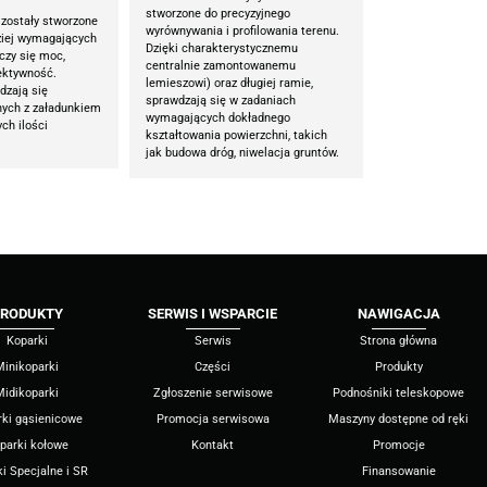
stworzone do precyzyjnego
 zostały stworzone
wyrównywania i profilowania terenu.
ziej wymagających
Dzięki charakterystycznemu
iczy się moc,
centralnie zamontowanemu
ektywność.
lemieszowi) oraz długiej ramie,
dzają się
sprawdzają się w zadaniach
nych z załadunkiem
wymagających dokładnego
ch ilości
kształtowania powierzchni, takich
jak budowa dróg, niwelacja gruntów.
RODUKTY
SERWIS I WSPARCIE
NAWIGACJA
Koparki
Serwis
Strona główna
Minikoparki
Części
Produkty
Midikoparki
Zgłoszenie serwisowe
Podnośniki teleskopowe
rki gąsienicowe
Promocja serwisowa
Maszyny dostępne od ręki
parki kołowe
Kontakt
Promocje
i Specjalne i SR
Finansowanie