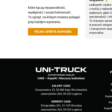
Ładowarki ciężkie
które łączą niezawodność,
z myślą o najbard
wydajność i wszechstronność.
zadaniach, gdzie l
To sprzęt, na którym możesz polegać
wytrzymałość i ef
Te maszyny spraw
przy każdym wyzwaniu.
w pracach związa
i transportem duży
PEŁNA OFERTA KOPAREK
materiałów.
P
CASE – Koparki i Maszyny budowlane
SALONY CASE:
Cesarzowice 23, 55-080 Kąty Wrocławskie
Jaworzyńska 264, 59-220 Legnica
Kopa
SERWISY CASE:
Ko
Żmigrodzka 251, 51-129 Wrocław
Kopark
Jaworzyńska 264, 59-220 Legnica