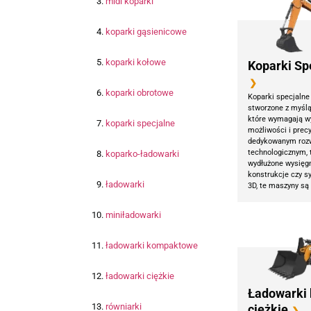
midi koparki
koparki gąsienicowe
koparki kołowe
Koparki Sp
❯
koparki obrotowe
Koparki specjalne
stworzone z myślą 
które wymagają w
koparki specjalne
możliwości i precy
dedykowanym roz
technologicznym, 
koparko-ładowarki
wydłużone wysięg
konstrukcje czy s
ładowarki
3D, te maszyny są
miniładowarki
ładowarki kompaktowe
ładowarki ciężkie
Ładowarki
równiarki
ciężkie
❯