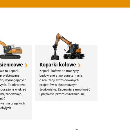
sienicowe
Koparki kołowe
❯
❯
we to koparki
Koparki kołowe to maszyny
aprojektowane
budowlane stworzone z myślą
dziej wymagających
o realizacji zróżnicowanych
wych. Te obrotowe
projektów w dynamicznym
wyposażone w układ
środowisku. Zapewniają mobilność
ami, zapewniają
i prędkość przemieszczania się.
ność
awet na grząskich,
ochyłych