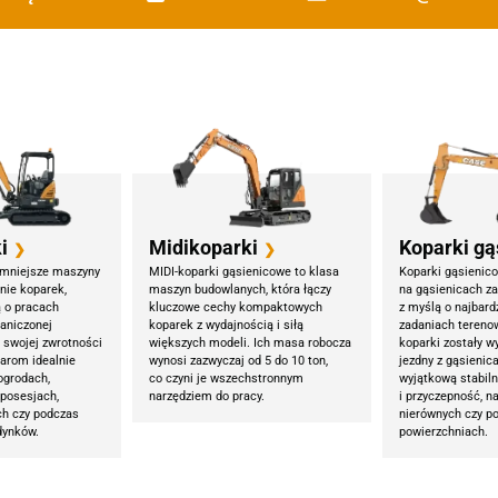
i
Midikoparki
Koparki gą
❯
❯
jmniejsze maszyny
MIDI-koparki gąsienicowe to klasa
Koparki gąsienico
nie koparek,
maszyn budowlanych, która łączy
na gąsienicach z
ą o pracach
kluczowe cechy kompaktowych
z myślą o najbar
aniczonej
koparek z wydajnością i siłą
zadaniach tereno
i swojej zwrotności
większych modeli. Ich masa robocza
koparki zostały 
iarom idealnie
wynosi zazwyczaj od 5 do 10 ton,
jezdny z gąsienic
ogrodach,
co czyni je wszechstronnym
wyjątkową stabil
posesjach,
narzędziem do pracy.
i przyczepność, n
ch czy podczas
nierównych czy p
dynków.
powierzchniach.