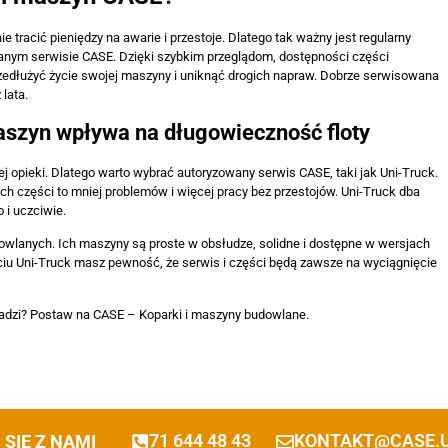
e tracić pieniędzy na awarie i przestoje. Dlatego tak ważny jest regularny
nym serwisie CASE. Dzięki szybkim przeglądom, dostępności części
edłużyć życie swojej maszyny i uniknąć drogich napraw. Dobrze serwisowana
lata.
szyn wpływa na długowieczność floty
j opieki. Dlatego warto wybrać autoryzowany serwis CASE, taki jak Uni-Truck.
ch części to mniej problemów i więcej pracy bez przestojów. Uni-Truck dba
i uczciwie.
owlanych. Ich maszyny są proste w obsłudze, solidne i dostępne w wersjach
rciu Uni-Truck masz pewność, że serwis i części będą zawsze na wyciągnięcie
 doradzi? Postaw na CASE – Koparki i maszyny budowlane.
71 644 48 43
KONTAKT@CASE.U
SIĘ Z NAMI