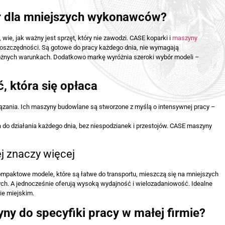
r dla mniejszych wykonawców?
wie, jak ważny jest sprzęt, który nie zawodzi. CASE koparki i
maszyny
i oszczędności. Są gotowe do pracy każdego dnia, nie wymagają
różnych warunkach. Dodatkowo markę wyróżnia szeroki wybór modeli –
 która się opłaca
iązania. Ich maszyny budowlane są stworzone z myślą o intensywnej pracy –
 do działania każdego dnia, bez niespodzianek i przestojów. CASE maszyny
 znaczy więcej
ompaktowe modele, które są łatwe do transportu, mieszczą się na mniejszych
h. A jednocześnie oferują wysoką wydajność i wielozadaniowość. Idealne
ie miejskim.
y do specyfiki pracy w małej firmie?