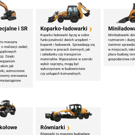
ecjalne i SR
Koparko-ładowarki
Miniładow
❯
Koparko ładowarki łączą w sobie
Miniładowarki dz
funkcjonalność dwóch urządzeń –
rozmiarom i dużej
 to maszyny
koparek i ładowarek. Sprawdzają się
świetnie sprawdza
o realizacji zadań,
zarówno w pracach ziemnych, jak
w miejscach, taki
yjątkowych
i załadunku czy transporcie
place budowy, tere
zji. Dzięki
materiałów. Wyposażone w szeroki
gospodarstwa rol
wiązaniom
wybór osprzętu, mogą być
takim jak
wykorzystane w budownictwie
niki, wzmocnione
czy usługach komunalnych.
ystemy sterowania
 niezastąpione.
 kołowe
Równiarki
❯
Równiarki to maszyny budowlane