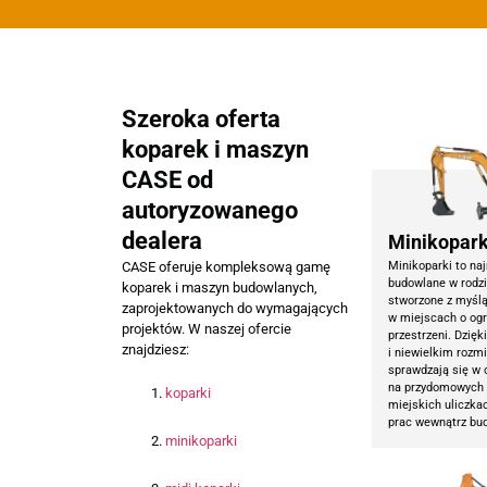
Szeroka oferta
koparek i maszyn
CASE od
autoryzowanego
dealera
Minikopark
Minikoparki to na
CASE oferuje kompleksową gamę
budowlane w rodzi
koparek i maszyn budowlanych,
stworzone z myśl
zaprojektowanych do wymagających
w miejscach o ogr
projektów. W naszej ofercie
przestrzeni. Dzięk
znajdziesz:
i niewielkim rozm
sprawdzają się w 
na przydomowych 
koparki
miejskich uliczka
prac wewnątrz bu
minikoparki