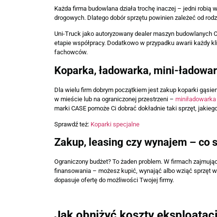
Każda firma budowlana działa trochę inaczej – jedni robią wy
drogowych. Dlatego dobór sprzętu powinien zależeć od rodza
Uni-Truck jako autoryzowany dealer maszyn budowlanych CA
etapie współpracy. Dodatkowo w przypadku awarii każdy kl
fachowców.
Koparka, ładowarka, mini-ładowar
Dla wielu firm dobrym początkiem jest zakup koparki gąsie
w mieście lub na ograniczonej przestrzeni –
miniładowark
marki CASE pomoże Ci dobrać dokładnie taki sprzęt, jakiego
Sprawdź też:
Koparki specjalne
Zakup, leasing czy wynajem – co 
Ograniczony budżet? To żaden problem. W firmach zajmuj
finansowania – możesz kupić, wynająć albo wziąć sprzęt w
dopasuje ofertę do możliwości Twojej firmy.
Jak obniżyć koszty eksploata