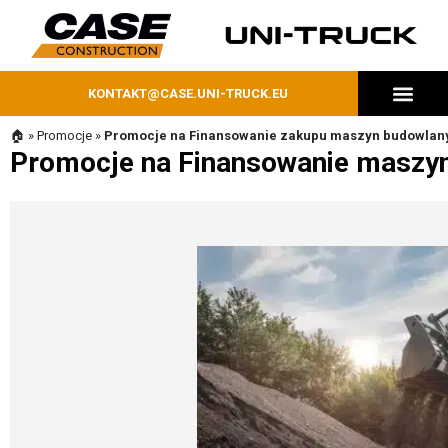
KONTAKT@CASE.UNI-TRUCK.EU
MASZYNY DOSTĘPNE OD RĘKI
🏠
»
Promocje
»
Promocje na Finansowanie zakupu maszyn budowlan
Promocje na Finansowanie maszy