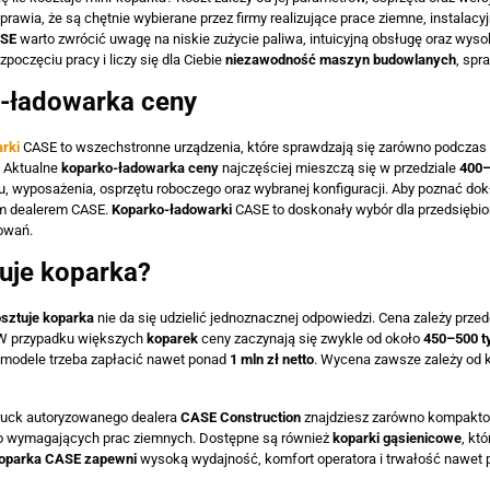
prawia, że są chętnie wybierane przez firmy realizujące prace ziemne, instalacyj
ASE
warto zwrócić uwagę na niskie zużycie paliwa, intuicyjną obsługę oraz wyso
zpoczęciu pracy i liczy się dla Ciebie
niezawodność maszyn budowlanych
, spr
-ładowarka ceny
rki
CASE to wszechstronne urządzenia, które sprawdzają się zarówno podczas r
 Aktualne
koparko-ładowarka ceny
najczęściej mieszczą się w przedziale
400–
u, wyposażenia, osprzętu roboczego oraz wybranej konfiguracji. Aby poznać d
m dealerem CASE.
Koparko-ładowarki
CASE to doskonały wybór dla przedsiębio
owań.
tuje koparka?
osztuje koparka
nie da się udzielić jednoznacznej odpowiedzi. Cena zależy prze
 W przypadku większych
koparek
ceny zaczynają się zwykle od około
450–500 ty
odele trzeba zapłacić nawet ponad
1 mln zł netto
. Wycena zawsze zależy od 
ruck autoryzowanego dealera
CASE Construction
znajdziesz zarówno kompakto
o wymagających prac ziemnych. Dostępne są również
koparki gąsienicowe
, kt
oparka CASE zapewni
wysoką wydajność, komfort operatora i trwałość nawet p