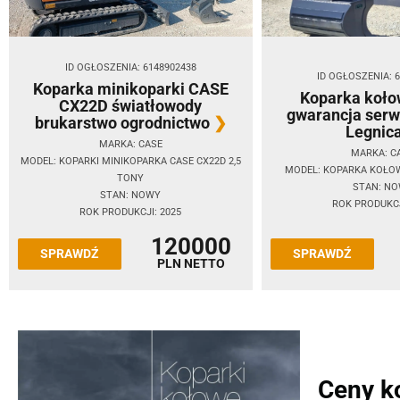
ID OGŁOSZENIA: 6148902438
ID OGŁOSZENIA: 
Koparka minikoparki CASE
Koparka koło
CX22D światłowody
gwarancja serw
brukarstwo ogrodnictwo
Legnic
MARKA: CASE
MARKA: C
MODEL: KOPARKI MINIKOPARKA CASE CX22D 2,5
MODEL: KOPARKA KOŁO
TONY
STAN: N
STAN: NOWY
ROK PRODUKCJ
ROK PRODUKCJI: 2025
120000
SPRAWDŹ
SPRAWDŹ
PLN NETTO
Ceny k