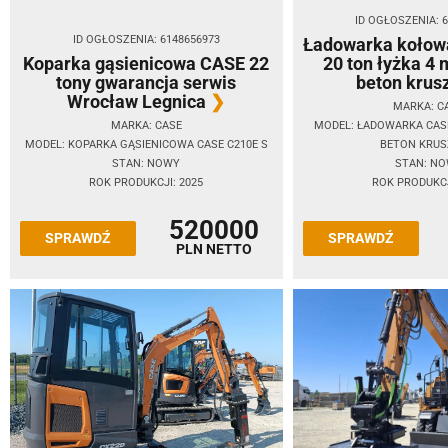
ID OGŁOSZENIA: 
ID OGŁOSZENIA: 6148656973
Ładowarka koło
Koparka gąsienicowa CASE 22
20 ton łyżka 4 
tony gwarancja serwis
beton krus
Wrocław Legnica
MARKA: C
MARKA: CASE
MODEL: ŁADOWARKA CASE
MODEL: KOPARKA GĄSIENICOWA CASE C210E S
BETON KRU
STAN: NOWY
STAN: N
ROK PRODUKCJI: 2025
ROK PRODUKCJ
520000
SPRAWDŹ
SPRAWDŹ
PLN NETTO