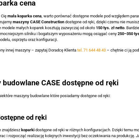
parka cena
e Cię
mała koparka cena
, warto porównać dostępne modele pod względem para
erujemy
maszyny CASE Construction
dostępne od ręki, dzięki czemu nie musis
e modele małych koparek kosztują zazwyczaj od około
150 tys. zł netto
. Bardz
 mocniejszym silniku i bogatszym wyposażeniu mogą osiągać ceny
250–350 tys
delu, osprzętu oraz konfiguracji.
eny innej maszyny – zapytaj Doradcę Klienta
tel. 71 644 48 43
– chętnie ci ją pod
 budowlane CASE dostępne od ręki
niektóre maszyny budowlane które posiadamy dostępne od ręki:
ostępne od ręki
e znajdziesz
koparki
dostępne od ręki w różnych konfiguracjach. Dzięki temu mo
ac i rozpocząć realizację kolejnych inwestycji bez oczekiwania na produkcję.