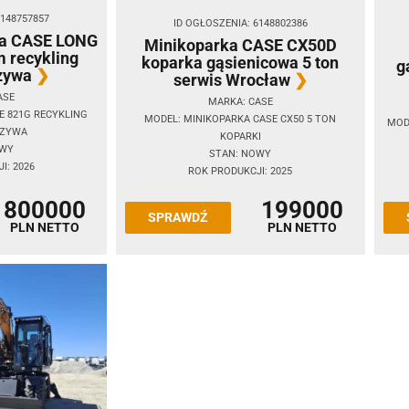
6148757857
ID OGŁOSZENIA: 6148802386
wa CASE LONG
Minikoparka CASE CX50D
m recykling
koparka gąsienicowa 5 ton
g
zywa
serwis Wrocław
ASE
MARKA: CASE
 821G RECYKLING
MODEL: MINIKOPARKA CASE CX50 5 TON
MOD
SZYWA
KOPARKI
OWY
STAN: NOWY
I: 2026
ROK PRODUKCJI: 2025
800000
199000
SPRAWDŹ
PLN NETTO
PLN NETTO