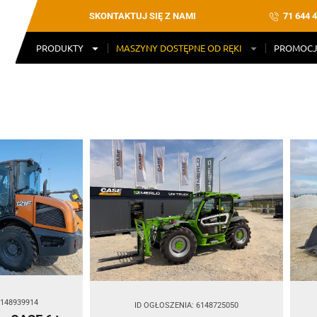
71 644 4
SKONTAKTUJ SIĘ Z NAMI
PRODUKTY
MASZYNY DOSTĘPNE OD RĘKI
PROMOCJ
6148939914
ID OGŁOSZENIA: 6148725050