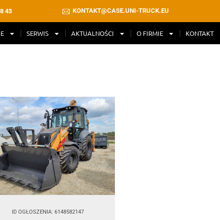
KONTAKT@CASE.UNI-TRUCK.EU
8 43
E
SERWIS
AKTUALNOŚCI
O FIRMIE
KONTAKT
ID OGŁOSZENIA: 6148582147