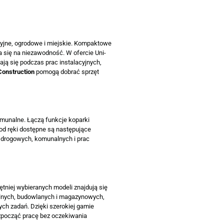
cyjne, ogrodowe i miejskie. Kompaktowe
 się na niezawodność. W ofercie Uni-
ają się podczas prac instalacyjnych,
onstruction
pomogą dobrać sprzęt
omunalne. Łączą funkcje koparki
 od ręki dostępne są następujące
, drogowych, komunalnych i prac
tniej wybieranych modeli znajdują się
alnych, budowlanych i magazynowych,
ch zadań. Dzięki szerokiej gamie
zpocząć pracę bez oczekiwania