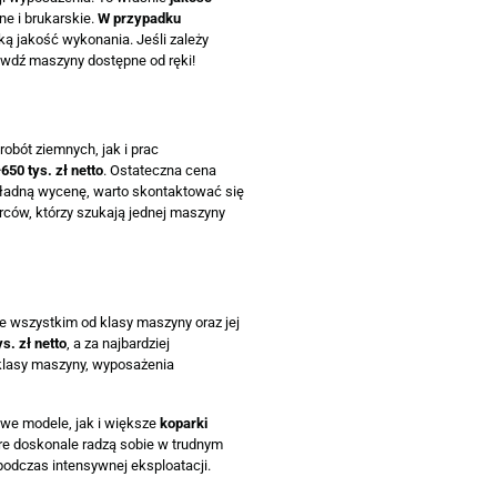
ne i brukarskie.
W przypadku
ką jakość wykonania. Jeśli zależy
awdź maszyny dostępne od ręki!
obót ziemnych, jak i prac
650 tys. zł netto
. Ostateczna cena
okładną wycenę, warto skontaktować się
rców, którzy szukają jednej maszyny
de wszystkim od klasy maszyny oraz jej
s. zł netto
, a za najbardziej
klasy maszyny, wyposażenia
we modele, jak i większe
koparki
óre doskonale radzą sobie w trudnym
odczas intensywnej eksploatacji.