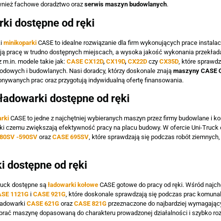
nież fachowe doradztwo oraz
serwis maszyn budowlanych
.
ki dostępne od ręki
ki
minikoparki
CASE to idealne rozwiązanie dla firm wykonujących prace instala
ją pracę w trudno dostępnych miejscach, a wysoka jakość wykonania przekłada
 m.in. modele takie jak:
CASE CX12D
,
CX19D
,
CX22D
czy
CX35D
, które sprawdz
rodowych i budowlanych. Nasi doradcy, którzy doskonale znają
maszyny CASE C
nywanych prac oraz przygotują indywidualną ofertę finansowania.
ładowarki dostępne od ręki
rki
CASE to jedne z najchętniej wybieranych maszyn przez firmy budowlane i k
ięki czemu zwiększają efektywność pracy na placu budowy. W ofercie Uni-Truck
80SV -590SV
oraz
CASE 695SV
, które sprawdzają się podczas robót ziemnych
i dostępne od ręki
ruck dostępne są
ładowarki kołowe
CASE gotowe do pracy od ręki. Wśród najchę
SE 1121G
i
CASE 921G
, które doskonale sprawdzają się podczas prac komun
 ładowarki
CASE 621G
oraz
CASE 821G
przeznaczone do najbardziej wymagający
brać maszynę dopasowaną do charakteru prowadzonej działalności i szybko ro