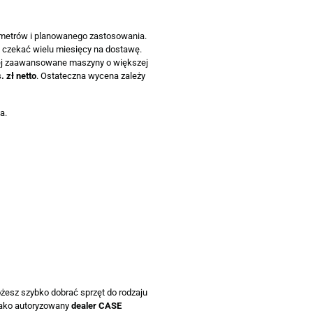
metrów i planowanego zastosowania.
z czekać wielu miesięcy na dostawę.
iej zaawansowane maszyny o większej
. zł netto
. Ostateczna wycena zależy
a.
żesz szybko dobrać sprzęt do rodzaju
 Jako autoryzowany
dealer CASE