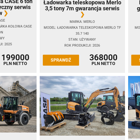
a CASE 6 ton
Ładowarka teleskopowa Merlo
yczny serwis
3,5 tony 7m gwarancja serwis
g
w
ASE
MARKA: MERLO
ARKA KOŁOWA CASE
MODEL: ŁADOWARKA TELESKOPOWA MERLO TF
MO
ON
35.7 140
OWY
STAN: UŻYWANY
I: 2025
ROK PRODUKCJI: 2026
199000
368000
SPRAWDŹ
PLN NETTO
PLN NETTO