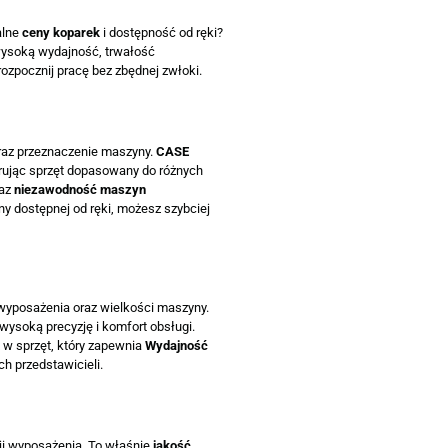
alne
ceny koparek
i dostępność od ręki?
 wysoką wydajność, trwałość
ozpocznij pracę bez zbędnej zwłoki.
raz przeznaczenie maszyny.
CASE
erując sprzęt dopasowany do różnych
raz
niezawodność maszyn
ny dostępnej od ręki, możesz szybciej
wyposażenia oraz wielkości maszyny.
wysoką precyzję i komfort obsługi.
 w sprzęt, który zapewnia
Wydajność
h przedstawicieli.
sji wyposażenia. To właśnie
jakość