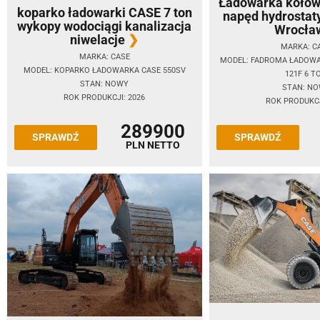
Ładowarka kołow
koparko ładowarki CASE 7 ton
napęd hydrostat
wykopy wodociągi kanalizacja
Wrocła
niwelacje
MARKA: C
MARKA: CASE
MODEL: FADROMA ŁADOW
MODEL: KOPARKO ŁADOWARKA CASE 550SV
121F 6 T
STAN: NOWY
STAN: N
ROK PRODUKCJI: 2026
ROK PRODUKCJ
289900
SPRAWDŹ
SPRAWDŹ
PLN NETTO