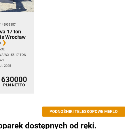
6148939357
wa 17 ton
is Wrocław
a
ASE
WA WX155 17 TON
OWY
I: 2025
630000
PLN NETTO
PODNOŚNIKI TELESKOPOWE MERLO
oparek dostępnych od ręki.