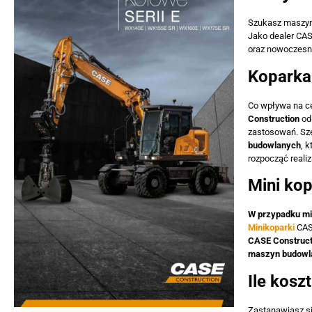
Szukasz maszyny
Jako dealer CAS
oraz nowoczesne
Koparka
Co wpływa na ce
Construction
od 
zastosowań. Sz
budowlanych
, 
rozpocząć realiz
Mini ko
W przypadku m
Minikoparki
CASE
CASE Construct
maszyn budowl
Ile kosz
Zastanawiasz si