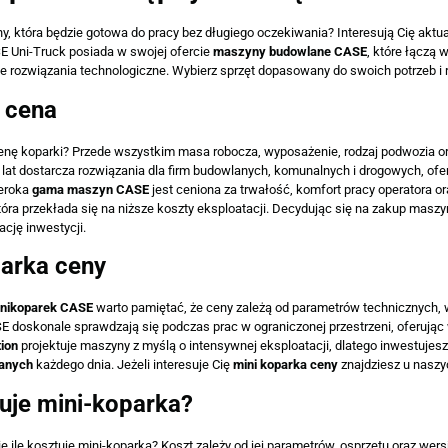
, która będzie gotowa do pracy bez długiego oczekiwania? Interesują Cię aktu
E Uni-Truck posiada w swojej ofercie
maszyny budowlane CASE
, które łączą
 rozwiązania technologiczne. Wybierz sprzęt dopasowany do swoich potrzeb i r
 cena
nę koparki? Przede wszystkim masa robocza, wyposażenie, rodzaj podwozia o
lat dostarcza rozwiązania dla firm budowlanych, komunalnych i drogowych, of
eroka
gama maszyn CASE
jest ceniona za trwałość, komfort pracy operatora o
która przekłada się na niższe koszty eksploatacji. Decydując się na zakup maszy
ację inwestycji.
parka ceny
inikoparek CASE
warto pamiętać, że ceny zależą od parametrów technicznych, 
 doskonale sprawdzają się podczas prac w ograniczonej przestrzeni, oferując 
ion
projektuje maszyny z myślą o intensywnej eksploatacji, dlatego inwestujesz
anych
każdego dnia. Jeżeli interesuje Cię
mini koparka ceny
znajdziesz u naszyc
tuje mini-koparka?
ę ile kosztuje mini-koparka? Koszt zależy od jej parametrów, osprzętu oraz wer