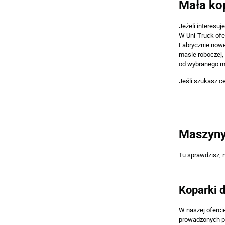
Mała ko
Jeżeli interesuj
W Uni-Truck of
Fabrycznie now
masie roboczej,
od wybranego mo
Jeśli szukasz c
Maszyny
Tu sprawdzisz, 
Koparki d
W naszej oferci
prowadzonych pr