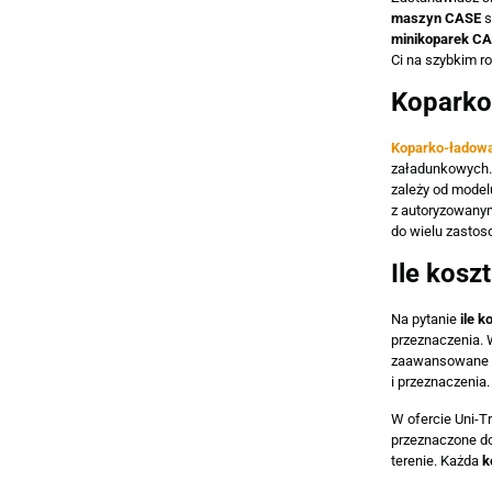
maszyn CASE
s
minikoparek C
Ci na szybkim ro
Koparko
Koparko-ładowa
załadunkowych.
zależy od model
z autoryzowany
do wielu zastos
Ile kosz
Na pytanie
ile k
przeznaczenia.
zaawansowane m
i przeznaczenia.
W ofercie Uni-T
przeznaczone d
terenie. Każda
k