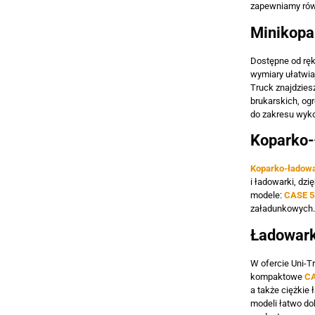
zapewniamy rów
Minikopar
Dostępne od rę
wymiary ułatwia
Truck znajdziesz
brukarskich, og
do zakresu wyko
Koparko-
Koparko-ładowa
i ładowarki, dz
modele:
CASE 5
załadunkowych.
Ładowark
W ofercie Uni-T
kompaktowe
CA
a także ciężkie
modeli łatwo do