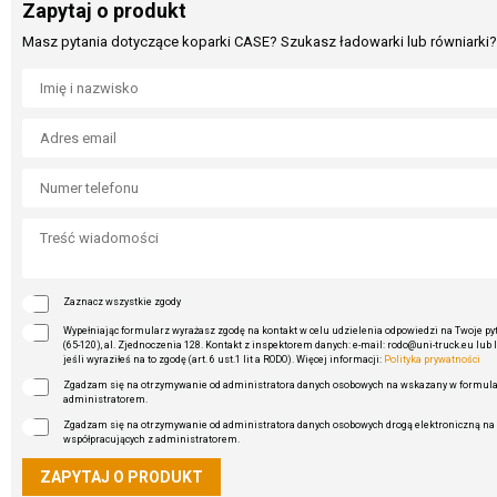
Zapytaj o produkt
Masz pytania dotyczące koparki CASE? Szukasz ładowarki lub równiarki? 
Zaznacz wszystkie zgody
Wypełniając formularz wyrażasz zgodę na kontakt w celu udzielenia odpowiedzi na Twoje pyta
(65-120), al. Zjednoczenia 128. Kontakt z inspektorem danych: e-mail: rodo@uni-truck.eu lub 
jeśli wyraziłeś na to zgodę (art. 6 ust.1 lit a RODO). Więcej informacji:
Polityka prywatności
Zgadzam się na otrzymywanie od administratora danych osobowych na wskazany w formularz
administratorem.
Zgadzam się na otrzymywanie od administratora danych osobowych drogą elektroniczną na 
współpracujących z administratorem.
ZAPYTAJ O PRODUKT