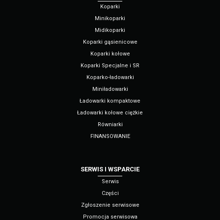
Koparki
Minikoparki
Midikoparki
Koparki gąsienicowe
Koparki kołowe
Koparki Specjalne i SR
Koparko-ładowarki
Miniładowarki
Ładowarki kompaktowe
Ładowarki kołowe ciężkie
Równiarki
FINANSOWANIE
SERWIS I WSPARCIE
Serwis
Części
Zgłoszenie serwisowe
Promocja serwisowa