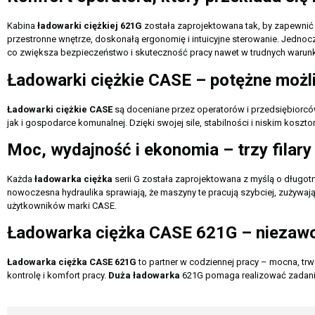
Kabina
ładowarki ciężkiej 621G
została zaprojektowana tak, by zapewnić
przestronne wnętrze, doskonałą ergonomię i intuicyjne sterowanie. Jedno
co zwiększa bezpieczeństwo i skuteczność pracy nawet w trudnych warun
Ładowarki ciężkie CASE – potężne możl
Ładowarki ciężkie CASE
są doceniane przez operatorów i przedsiębiorcó
jak i gospodarce komunalnej. Dzięki swojej sile, stabilności i niskim kos
Moc, wydajność i ekonomia – trzy filary
Każda
ładowarka ciężka
serii G została zaprojektowana z myślą o długot
nowoczesna hydraulika sprawiają, że maszyny te pracują szybciej, zużywają 
użytkowników marki CASE.
Ładowarka ciężka CASE 621G – niezawo
Ładowarka ciężka CASE 621G
to partner w codziennej pracy – mocna, trw
kontrolę i komfort pracy.
Duża ładowarka
621G pomaga realizować zadania 