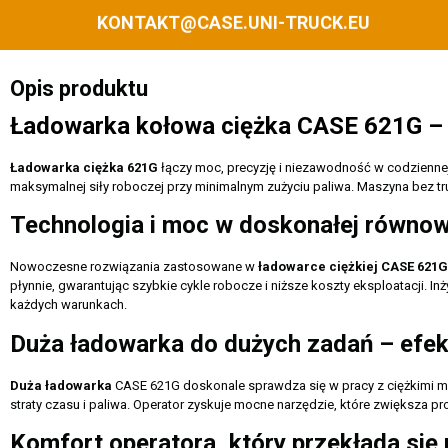
KONTAKT@CASE.UNI-TRUCK.EU
Opis produktu
Ładowarka kołowa ciężka CASE 621G – si
Ładowarka ciężka 621G
łączy moc, precyzję i niezawodność w codziennej 
maksymalnej siły roboczej przy minimalnym zużyciu paliwa. Maszyna bez trud
Technologia i moc w doskonałej równo
Nowoczesne rozwiązania zastosowane w
ładowarce ciężkiej CASE 621G
płynnie, gwarantując szybkie cykle robocze i niższe koszty eksploatacji. 
każdych warunkach.
Duża ładowarka do dużych zadań – efek
Duża ładowarka
CASE 621G doskonale sprawdza się w pracy z ciężkimi mater
straty czasu i paliwa. Operator zyskuje mocne narzędzie, które zwiększa p
Komfort operatora, który przekłada się 