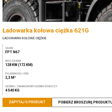
Ładowarka kołowa ciężka 621G
ŁADOWARKI KOŁOWE CIĘŻKIE
SILNIK
FPT N67
MOC SILNIKA
128 KW (172 KM)
POJEMNOŚĆ ŁYŻKI
2,3 M³
UDŹWIG / ZNAMIONOWY UDŹWIG ROBOCZY
4 540 KG
ZAPYTAJ O PRODUKT
POBIERZ BROSZURĘ PRODUKT