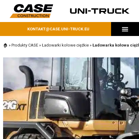
KONTAKT@CASE.UNI-TRUCK.EU
MASZYNY DOSTĘPNE OD RĘKI
🏠
»
Produkty CASE
»
Ładowarki kołowe ciężkie
»
Ładowarka kołowa cięż