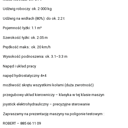
Udźwig roboczy: ok. 2 000 kg
Udźwig na widłach (80%): do ok. 2.2 t
Pojemność łyżki: 1.1 m³
Szerokość łyżki: ok. 2.05 m
Prędkość maks.: ok. 20 km/h
Wysokość podnoszenia: ok. 3.1–3.3 m
Napęd i układ pracy
napęd hydrostatyczny 4×4
możliwość skrętu wszystkimi kołami (duża zwrotność)
przegubowy układ kierowniczy – klasyka w tej klasie maszyn
joystick elektrohydrauliczny – precyzyjne sterowanie
Zapraszamy na prezentację maszyny na poligonie testowym :
ROBERT – 885 66 11 09