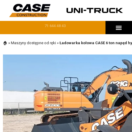
71 644 48 43
MASZYNY DOSTĘPNE OD RĘKI
🏠
»
Maszyny dostępne od ręki
»
Ładowarka kołowa CASE 6 ton napęd h