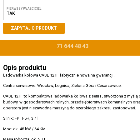
PIERWSZY WŁAŚCICIEL
TAK
ZAPYTAJ O PRODUKT
71 644 48 43
Opis produktu
Ładowarka kołowa CASE 121F fabrycznie nowa na gwarancji.
Centra serwisowe: Wrocław, Legnica, Zielona Góra i Cesarzowice.
CASE 121F to kompaktowa ładowarka kołowa z serii F, stworzona z myślą o
budowy, w gospodarstwach rolnych, przedsiębiorstwach komunalnych ora
operatora jest niezawodną maszyną do szerokiego zakresu zastosowań.
Silnik: FPT F5H, 3.4 l
Moc: ok. 48 kW / 64 KM
Masa robocza: ok. 5.7 t