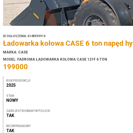
ID OGŁOSZENIA: 6148939914
Ładowarka kołowa CASE 6 ton napęd hy
MARKA: CASE
MODEL: FADROMA ŁADOWARKA KOŁOWA CASE 121F 6 TON
199000
ROK PRODUKCJI
2025
STAN
NOWY
ZAREJESTROWANY W POLSCE
TAK
BEZWYPADKOWY
TAK