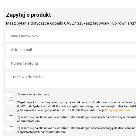
Zapytaj o produkt
Masz pytania dotyczące koparki CASE? Szukasz ładowarki lub równiarki? 
Zaznacz wszystkie zgody
Wypełniając formularz wyrażasz zgodę na kontakt w celu udzielenia odpowiedzi na Twoje pyta
(65-120), al. Zjednoczenia 128. Kontakt z inspektorem danych: e-mail: rodo@uni-truck.eu lub 
jeśli wyraziłeś na to zgodę (art. 6 ust.1 lit a RODO). Więcej informacji:
Polityka prywatności
Zgadzam się na otrzymywanie od administratora danych osobowych na wskazany w formularz
administratorem.
Zgadzam się na otrzymywanie od administratora danych osobowych drogą elektroniczną na 
współpracujących z administratorem.