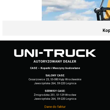
Kop
CASE – Koparki i Maszyny budowlane
SALONY CASE:
Cesarzowice 23, 55-080 Kąty Wrocławskie
Jaworzyńska 264, 59-220 Legnica
SERWISY CASE:
Żmigrodzka 251, 51-129 Wrocław
Jaworzyńska 264, 59-220 Legnica
Dane do faktur