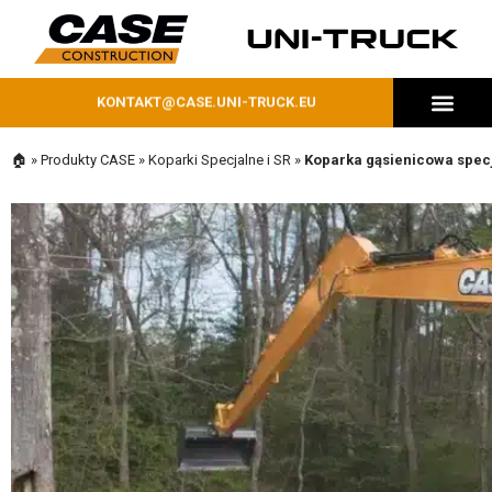
KONTAKT@CASE.UNI-TRUCK.EU
MASZYNY DOSTĘPNE OD RĘKI
🏠
»
Produkty CASE
»
Koparki Specjalne i SR
»
Koparka gąsienicowa spec