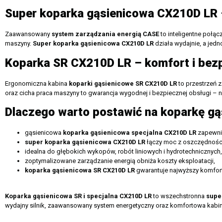
Super koparka gąsienicowa CX210D LR –
Zaawansowany
system zarządzania energią CASE
to inteligentne połą
maszyny.
Super koparka gąsienicowa CX210D LR
działa wydajnie, a je
Koparka SR CX210D LR – komfort i bez
Ergonomiczna kabina
koparki gąsienicowe SR CX210D LR
to przestrzeń 
oraz cicha praca maszyny to gwarancja wygodnej i bezpiecznej obsługi – 
Dlaczego warto postawić na koparkę g
gąsienicowa
koparka gąsienicowa specjalna CX210D LR
zapewnia
super koparka gąsienicowa CX210D LR
łączy moc z oszczędności
idealna do głębokich wykopów, robót liniowych i hydrotechnicznych,
zoptymalizowane zarządzanie energią obniża koszty eksploatacji,
koparka gąsienicowa SR CX210D LR
gwarantuje najwyższy komfort
Koparka gąsienicowa SR i specjalna CX210D LR
to wszechstronna
supe
wydajny silnik, zaawansowany system energetyczny oraz komfortowa kabina