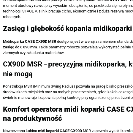
moment obrotowy nawet przy wysokim obciążeniu, co przekłada się na płynną
technologii STAGE V, silnik pracuje cicho, ekonomicznie i z dużą rezerwą m
roboczych.
Zasięg i głębokość kopania midikopar
Midikoparka CASE CX90D MSR
dostępna jest w wersji z ramieniem standard
zasięg do 6 890 mm
. Takie parametry robocze pozwalają wykorzystać pełnię
ziemnych czy załadunku materiałów.
CX90D MSR
precyzyjna midikoparka, k
–
nie mogą
Konstrukcja MSR (Minimum Swing Radius) pozwala na pracę blisko przeszkód 
środowiskach miejskich oraz na małych przestrzeniach, gdzie każda oszczęd
świetnie manewruje i zapewnia pełną kontrolę przy ograniczonej przestrzeni o
Komfort operatora midi koparki CASE 
na produktywność
Nowoczesna kabina
midi koparki CASE CX90D
MSR zapewnia wysoki komfort,