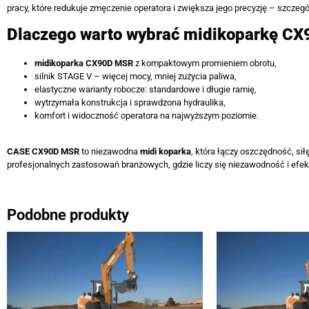
pracy, które redukuje zmęczenie operatora i zwiększa jego precyzję – szczegól
Dlaczego warto wybrać midikoparkę C
midikoparka
CX90D MSR
z kompaktowym promieniem obrotu,
silnik STAGE V – więcej mocy, mniej zużycia paliwa,
elastyczne warianty robocze: standardowe i długie ramię,
wytrzymała konstrukcja i sprawdzona hydraulika,
komfort i widoczność operatora na najwyższym poziomie.
CASE CX90D MSR
to niezawodna
midi koparka
, która łączy oszczędność, sił
profesjonalnych zastosowań branżowych, gdzie liczy się niezawodność i efe
Podobne produkty