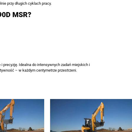
nie przy długich cyklach pracy.
X90D MSR?
ę i precyzję. Idealna do intensywnych zadań miejskich i
ktywność – w każdym centymetrze przestrzeni.