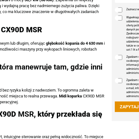
 i wydajną pracę bez nadmiernego zużycia paliwa. Dzięki
Zaznacz w
ocy, co ma kluczowe znaczenie w długotrwałych zadaniach
Wypełniaj
udzieleni
oferty jeś
ki CX90D MSR
danych jes
Zjednocze
rodo@uni-
udzielenia
owym lub długim, oferując
głębokość kopania do 4 630 mm
i
także w ce
 możliwości maszyny przy wykopach liniowych, robotach
ust.1 lit 
Zgadzam s
osobowych
tóra manewruje tam, gdzie inni
informacj
administr
administr
Zgadzam s
osobowych
e-mail, i
bez ryzyka kolizji z nadwoziem. To ogromna zaleta w
administr
ność miejsca to realna przewaga.
Midi koparka
CX90D MSR
administr
peracyjnej.
ZAPYTAJ
CX90D
MSR
, który przekłada się
 intuicyjne sterowanie oraz pełną widoczność. To miejsce