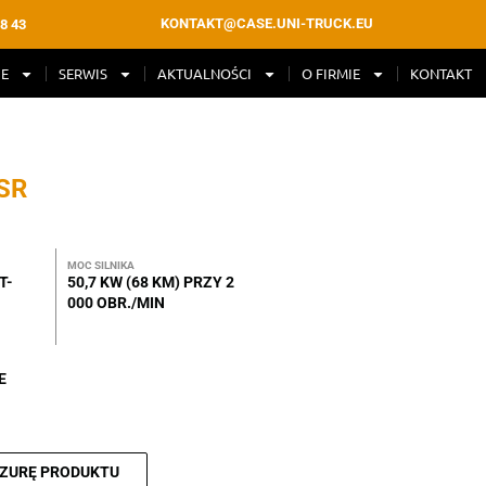
KONTAKT@CASE.UNI-TRUCK.EU
8 43
E
SERWIS
AKTUALNOŚCI
O FIRMIE
KONTAKT
SR
MOC SILNIKA
T-
50,7 KW (68 KM) PRZY 2
000 OBR./MIN
E
SZURĘ PRODUKTU