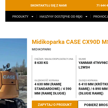
71 644 4
SKONTAKTUJ SIĘ Z NAMI
PRODUKTY
MASZYNY DOSTĘPNE OD RĘKI
PROMOCJ
Midikoparka CASE CX90D M
MIDIKOPARKI
CIĘŻAR / MASA EKSPLOATACYJNA
SILNIK
8 630 KG
YANMAR 4TNV98C
L2WSH
GŁĘBOKOŚĆ KOPANIA
ZASIĘG KOPANIA
4 630 MM (RAMIĘ
6 410 MM (KRÓTKI
STANDARDOWE) / 4 590
RAMIĘ) / 6 890 MM
MM (RAMIĘ DŁUGIE)
(DŁUGIE RAMIĘ)
ZAPYTAJ O PRODUKT
POBIERZ BRO