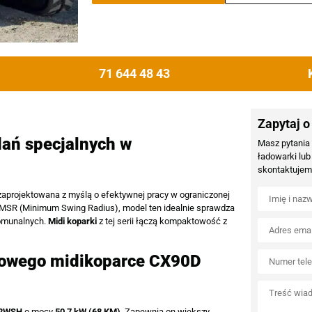
71 644 48 43
Zapytaj o
ań specjalnych w
Masz pytania
ładowarki lub
skontaktujemy
projektowana z myślą o efektywnej pracy w ograniczonej
pu MSR (Minimum Swing Radius), model ten idealnie sprawdza
komunalnych.
Midi koparki
z tej serii łączą kompaktowość z
towego midikoparce CX90D
L2WSH
o mocy
50,7 kW (68 KM)
. Zapewnia on większy