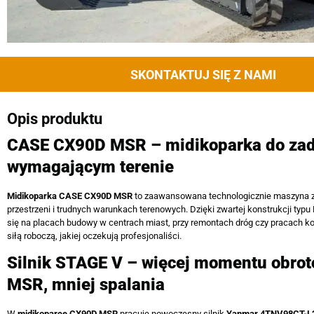
SKONTAKTUJ SIĘ Z NAMI
Opis produktu
CASE CX90D MSR – midikoparka do zad
wymagającym terenie
Midikoparka CASE CX90D MSR
to zaawansowana technologicznie maszyna za
przestrzeni i trudnych warunkach terenowych. Dzięki zwartej konstrukcji ty
się na placach budowy w centrach miast, przy remontach dróg czy pracach 
siłą roboczą, jakiej oczekują profesjonaliści.
Silnik STAGE V – więcej momentu obro
MSR, mniej spalania
W
midikoparce CX90D MSR
pracuje nowoczesny silnik
Yanmar 4TNV98CT-