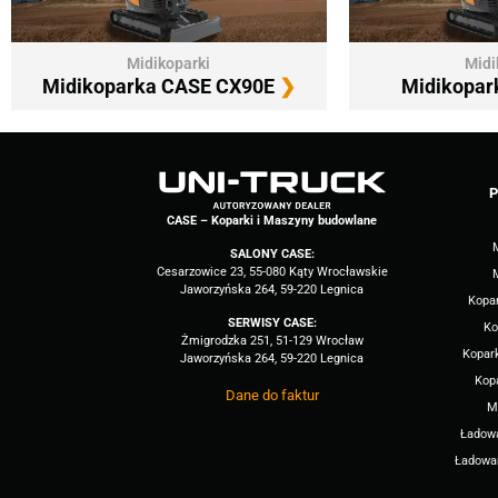
Midikoparki
Midi
Midikoparka CASE CX90E
❯
Midikopar
P
CASE – Koparki i Maszyny budowlane
SALONY CASE:
Cesarzowice 23, 55-080 Kąty Wrocławskie
Jaworzyńska 264, 59-220 Legnica
Kopa
SERWISY CASE:
Ko
Żmigrodzka 251, 51-129 Wrocław
Kopark
Jaworzyńska 264, 59-220 Legnica
Kop
Dane do faktur
M
Ładow
Ładowar