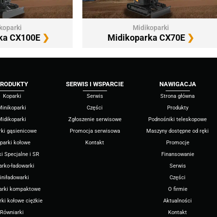
koparki
Midikoparki
ka CX100E
❯
Midikoparka CX70E
❯
RODUKTY
SERWIS I WSPARCIE
NAWIGACJA
Koparki
Serwis
Strona główna
Minikoparki
Części
Produkty
Midikoparki
Zgłoszenie serwisowe
Podnośniki teleskopowe
rki gąsienicowe
Promocja serwisowa
Maszyny dostępne od ręki
parki kołowe
Kontakt
Promocje
i Specjalne i SR
Finansowanie
arko-ładowarki
Serwis
iniładowarki
Części
arki kompaktowe
O firmie
ki kołowe ciężkie
Aktualności
Równiarki
Kontakt