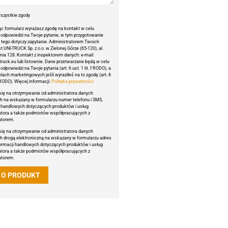
szystkie zgody
ąc formularz wyrażasz zgodę na kontakt w celu
a odpowiedzi na Twoje pytanie, w tym przygotowanie
li tego dotyczy zapytanie. Administratorem Twoich
t UNI-TRUCK Sp. z o.o. w Zielonej Górze (65-120), al.
nia 128. Kontakt z inspektorem danych: e-mail:
truck.eu lub listownie. Dane przetwarzane będą w celu
 odpowiedzi na Twoje pytania (art. 6 ust. 1 lit. f RODO), a
lach marketingowych jeśli wyraziłeś na to zgodę (art. 6
a RODO). Więcej informacji:
Polityka prywatności
ię na otrzymywanie od administratora danych
 na wskazany w formularzu numer telefonu i SMS,
i handlowych dotyczących produktów i usług
atora a także podmiotów współpracujących z
atorem.
ię na otrzymywanie od administratora danych
 drogą elektroniczną na wskazany w formularzu adres
nformacji handlowych dotyczących produktów i usług
atora a także podmiotów współpracujących z
atorem.
 O PRODUKT