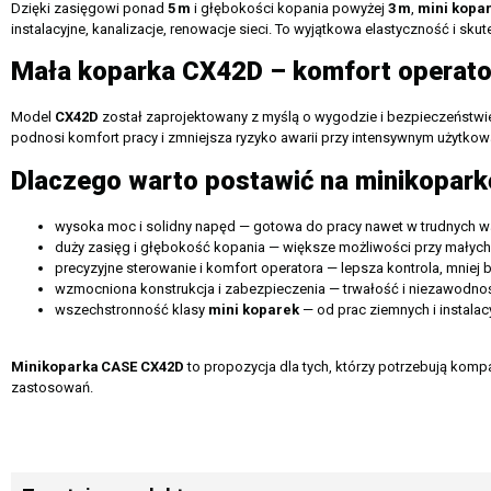
Dzięki zasięgowi ponad
5
m
i głębokości kopania powyżej
3
m
,
mini kopa
instalacyjne, kanalizacje, renowacje sieci. To wyjątkowa elastyczność i
Mała koparka CX42D – komfort operatora
Model
CX42D
został zaprojektowany z myślą o wygodzie i bezpieczeństwie
podnosi komfort pracy i zmniejsza ryzyko awarii przy intensywnym użytkow
Dlaczego warto postawić na minikopark
wysoka moc i solidny napęd — gotowa do pracy nawet w trudnych w
duży zasięg i głębokość kopania — większe możliwości przy małych
precyzyjne sterowanie i komfort operatora — lepsza kontrola, mniej 
wzmocniona konstrukcja i zabezpieczenia — trwałość i niezawodno
wszechstronność klasy
mini koparek
— od prac ziemnych i instalac
Minikoparka
CASE CX42D
to propozycja dla tych, którzy potrzebują ko
zastosowań.