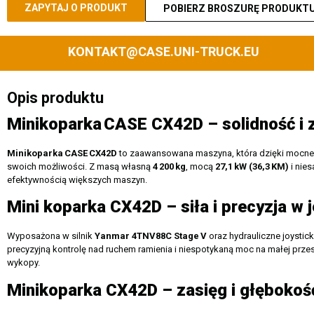
ZAPYTAJ O PRODUKT
POBIERZ BROSZURĘ PRODUKT
KONTAKT@CASE.UNI-TRUCK.EU
Opis produktu
Minikoparka
CASE CX42D
– solidno
ść i 
Minikoparka
CASE
CX42D
to zaawansowana maszyna, która dzięki mocnem
swoich możliwości. Z masą własną
4
200
kg
, mocą
27,1
kW (36,3
KM)
i nie
efektywnością większych maszyn.
Mini koparka CX42D – siła i precyzja w
Wyposażona w silnik
Yanmar 4TNV88C Stage
V
oraz hydrauliczne joysti
precyzyjną kontrolę nad ruchem ramienia i niespotykaną moc na małej przest
wykopy.
Minikoparka CX42D – zasięg i głębokoś