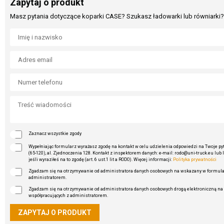
Zapytaj o produkt
Masz pytania dotyczące koparki CASE? Szukasz ładowarki lub równiarki? 
Zaznacz wszystkie zgody
Wypełniając formularz wyrażasz zgodę na kontakt w celu udzielenia odpowiedzi na Twoje pyta
(65-120), al. Zjednoczenia 128. Kontakt z inspektorem danych: e-mail: rodo@uni-truck.eu lub 
jeśli wyraziłeś na to zgodę (art. 6 ust.1 lit a RODO). Więcej informacji:
Polityka prywatności
Zgadzam się na otrzymywanie od administratora danych osobowych na wskazany w formularz
administratorem.
Zgadzam się na otrzymywanie od administratora danych osobowych drogą elektroniczną na 
współpracujących z administratorem.
ZAPYTAJ O PRODUKT