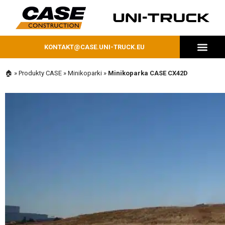
KONTAKT@CASE.UNI-TRUCK.EU
MASZYNY DOSTĘPNE OD RĘKI
🏠
»
Produkty CASE
»
Minikoparki
»
Minikoparka CASE CX42D