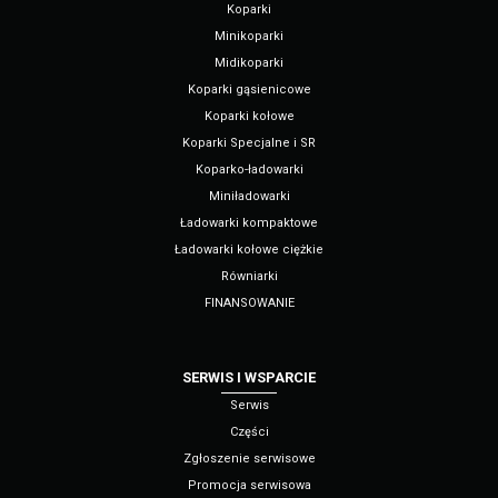
Koparki
Minikoparki
Midikoparki
Koparki gąsienicowe
Koparki kołowe
Koparki Specjalne i SR
Koparko-ładowarki
Miniładowarki
Ładowarki kompaktowe
Ładowarki kołowe ciężkie
Równiarki
FINANSOWANIE
SERWIS I WSPARCIE
Serwis
Części
Zgłoszenie serwisowe
Promocja serwisowa