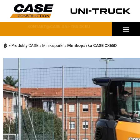
71 644 48 43
MASZYNY DOSTĘPNE OD RĘKI
🏠
»
Produkty CASE
»
Minikoparki
»
Minikoparka CASE CX65D