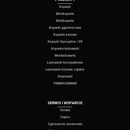
Koparki
Minikoparki
Midikoparki
Koparki gąsienicowe
Koparki kołowe
Koparki Specjalne i SR
Koparko-ładowarki
Miniładowarki
Ładowarki kompaktowe
Ładowarki kołowe ciężkie
Równiarki
FINANSOWANIE
SERWIS I WSPARCIE
Serwis
Części
Zgłoszenie serwisowe