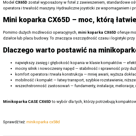
Model
CX65D
został wyposażony w fotel z zawieszeniem, standardowe oświ
operatora i trwałość maszyny. Hydrauliczne joysticki ze wspomaganiem i 
Mini koparka CX65D – moc, którą łatwiej
Pomimo dużych możliwości operacyjnych,
mini koparka CX65D
oferuje mob
działce lub placu budowy. To znacząca oszczędność czasu i logistyki przy
Dlaczego warto postawić na minikopark
największy zasięg i głębokość kopania w klasie kompaktów — efe
mocny silnik i nowoczesny napęd — stabilność i sprawność przy du
komfort operatora i trwała konstrukcja — mniej awarii, wyższa dokła
mobilność i kompakt — łatwy transport, szybkie rozstawienie, niższe
wszechstronność zastosowań — fundamenty, instalacje, melioracje, r
Minikoparka
CASE CX65D
to wybór dla tych, którzy potrzebują kompakto
Sprawdź też:
minikoparka cx58d