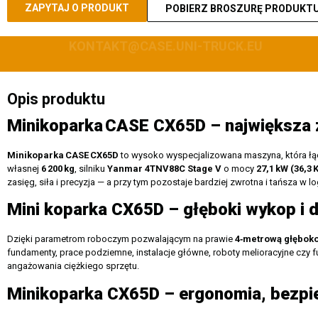
ZAPYTAJ O PRODUKT
POBIERZ BROSZURĘ PRODUKT
71 644 48 43
Opis produktu
Minikoparka
CASE CX65D
– najwi
ększa 
Minikoparka
CASE
CX65D
to wysoko wyspecjalizowana maszyna, która łąc
własnej
6
200
kg
, silniku
Yanmar 4TNV88C Stage V
o mocy
27,1
kW (36,3
K
zasięg, siła i precyzja — a przy tym pozostaje bardziej zwrotna i tańsza w l
Mini koparka CX65D – głęboki wykop i
Dzięki parametrom roboczym pozwalającym na prawie
4‑metrową głębok
fundamenty, prace podziemne, instalacje główne, roboty melioracyjne czy f
angażowania ciężkiego sprzętu.
Minikoparka CX65D – ergonomia, bezpi