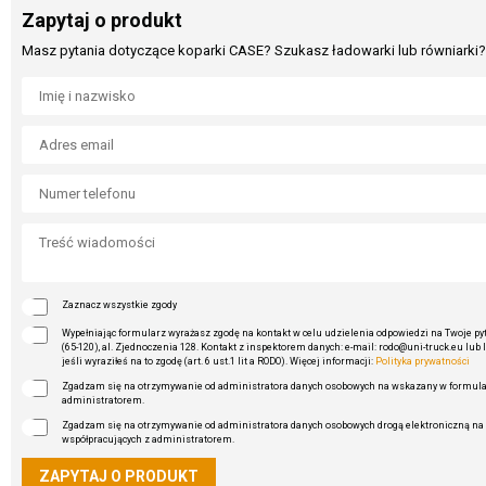
Zapytaj o produkt
Masz pytania dotyczące koparki CASE? Szukasz ładowarki lub równiarki? 
Zaznacz wszystkie zgody
Wypełniając formularz wyrażasz zgodę na kontakt w celu udzielenia odpowiedzi na Twoje pyta
(65-120), al. Zjednoczenia 128. Kontakt z inspektorem danych: e-mail: rodo@uni-truck.eu lub 
jeśli wyraziłeś na to zgodę (art. 6 ust.1 lit a RODO). Więcej informacji:
Polityka prywatności
Zgadzam się na otrzymywanie od administratora danych osobowych na wskazany w formularz
administratorem.
Zgadzam się na otrzymywanie od administratora danych osobowych drogą elektroniczną na 
współpracujących z administratorem.
ZAPYTAJ O PRODUKT