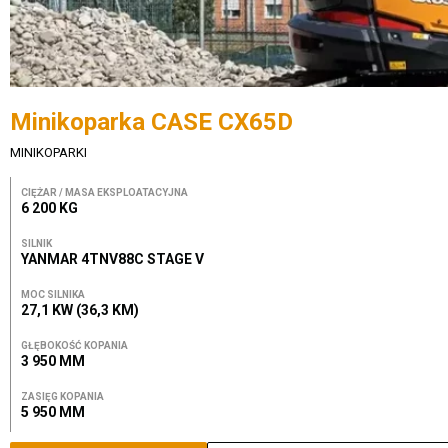
Minikoparka CASE CX65D
MINIKOPARKI
CIĘŻAR / MASA EKSPLOATACYJNA
6 200 KG
SILNIK
YANMAR 4TNV88C STAGE V
MOC SILNIKA
27,1 KW (36,3 KM)
GŁĘBOKOŚĆ KOPANIA
3 950 MM
ZASIĘG KOPANIA
5 950 MM