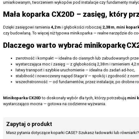
umiarkowanym, tworzeniem wykopów pod instalacje czy fundamenty małych
Mała koparka CX20D – zasięg, który pr
Dzięki zasięgowi ramienia
4,2
m
i głębokości roboczej
2,38
m
,
mini kopar
czy budowlaną. To więcej niż typowa minikoparka — realne narzędzie do c
Dlaczego warto wybrać minikoparkę
CX
zwrotność i kompakt — idealna do ciasnych lub zabudowanych przes
wystarczająca moc i zasięg — z głębokością 2,38 m i ramieniem 4,2 
łatwy transport i szybkie uruchomienie — idealna do zadań ad‑hoc,
stabilność i nowoczesny napęd Stage V — spokój i zgodność z nor
wszechstronność — od fundamentów, przez instalacje, po drobne r
Minikoparka
CX20D
to doskonały wybór dla tych, którzy potrzebują
mini 
wystarczająco mocna — gotowa na codzienne wyzwania.
Zapytaj o produkt
Masz pytania dotyczące koparki CASE? Szukasz ładowarki lub równiarki? 