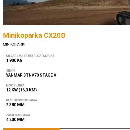
Minikoparka CX20D
MINIKOPARKI
CIĘŻAR / MASA EKSPLOATACYJNA
1 900 KG
SILNIK
YANMAR 3TNV70 STAGE V
MOC SILNIKA
12 KW (16,3 KM)
GŁĘBOKOŚĆ KOPANIA
2 380 MM
ZASIĘG KOPANIA
4 200 MM