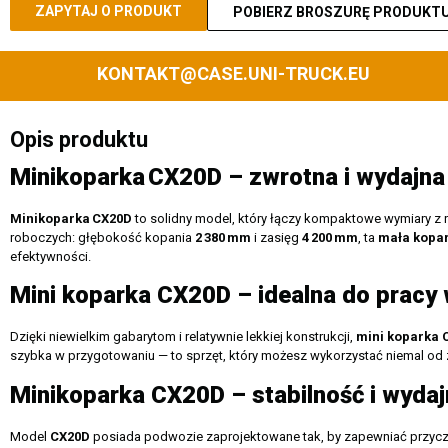
ZAPYTAJ O PRODUKT
POBIERZ BROSZURĘ PRODUKT
KONTAKT@CASE.UNI-TRUCK.EU
Opis produktu
Minikoparka
CX20D
– zwrotna i wydajna
Minikoparka
CX20D
to solidny model, który łączy kompaktowe wymiary z 
roboczych: głębokość kopania
2
380
mm
i zasięg
4
200
mm
, ta
mała kopa
efektywności.
Mini koparka CX20D – idealna do pracy w
Dzięki niewielkim gabarytom i relatywnie lekkiej konstrukcji,
mini koparka 
szybka w przygotowaniu — to sprzęt, który możesz wykorzystać niemal od za
Minikoparka CX20D – stabilność i wyda
Model
CX20D
posiada podwozie zaprojektowane tak, by zapewniać przycze