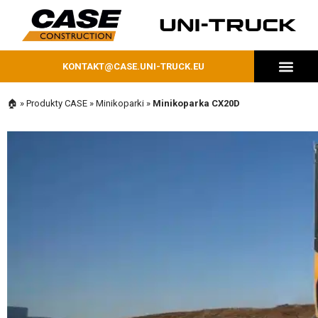
KONTAKT@CASE.UNI-TRUCK.EU
MASZYNY DOSTĘPNE OD RĘKI
🏠
»
Produkty CASE
»
Minikoparki
»
Minikoparka CX20D