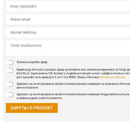
Zaznacz wszystkie zgody
Wypełniając formularz wyrażasz zgodę na kontakt w celu udzielenia odpowiedzi na Twoje pyta
(65-120), al. Zjednoczenia 128. Kontakt z inspektorem danych: e-mail: rodo@uni-truck.eu lub 
jeśli wyraziłeś na to zgodę (art. 6 ust.1 lit a RODO). Więcej informacji:
Polityka prywatności
Zgadzam się na otrzymywanie od administratora danych osobowych na wskazany w formularz
administratorem.
Zgadzam się na otrzymywanie od administratora danych osobowych drogą elektroniczną na 
współpracujących z administratorem.
ZAPYTAJ O PRODUKT